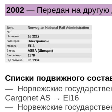
2002
— Передан на другую 
Norwegian National Rail Administration
Депо:
№:
16 2212
Название:
Электровозы
Категория:
El16
Модель:
ASEA (Швеция)
Завод:
1978
Зав. номер:
03.1984
Год выпуска:
Cписки подвижного соста
—
Норвежские государств
Cargonet AS → El16
—
Норвежские государств