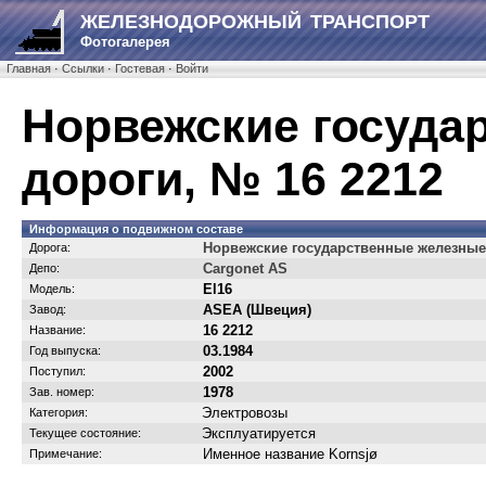
ЖЕЛЕЗНОДОРОЖНЫЙ ТРАНСПОРТ
Фотогалерея
Главная
·
Ссылки
·
Гостевая
·
Войти
Норвежские госуда
дороги, № 16 2212
Информация о подвижном составе
Норвежские государственные железные
Дорога:
Cargonet AS
Депо:
El16
Модель:
ASEA (Швеция)
Завод:
16 2212
Название:
03.1984
Год выпуска:
2002
Поступил:
1978
Зав. номер:
Электровозы
Категория:
Эксплуатируется
Текущее состояние:
Именное название Kornsjø
Примечание: