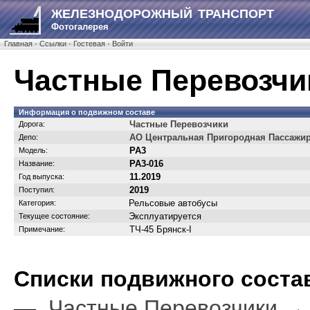
ЖЕЛЕЗНОДОРОЖНЫЙ ТРАНСПОРТ
Фотогалерея
Главная
·
Ссылки
·
Гостевая
·
Войти
Частные Перевозчи
Информация о подвижном составе
Частные Перевозчики
Дорога:
АО Центральная Пригородная Пассажи
Депо:
РА3
Модель:
РА3-016
Название:
11.2019
Год выпуска:
2019
Поступил:
Рельсовые автобусы
Категория:
Эксплуатируется
Текущее состояние:
ТЧ-45 Брянск-I
Примечание:
Cписки подвижного соста
—
Частные Перевозчики →