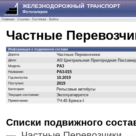
ЖЕЛЕЗНОДОРОЖНЫЙ ТРАНСПОРТ
Фотогалерея
Главная
·
Ссылки
·
Гостевая
·
Войти
Частные Перевозчи
Информация о подвижном составе
Частные Перевозчики
Дорога:
АО Центральная Пригородная Пассажи
Депо:
РА3
Модель:
РА3-015
Название:
10.2019
Год выпуска:
2019
Поступил:
Рельсовые автобусы
Категория:
Эксплуатируется
Текущее состояние:
ТЧ-45 Брянск-I
Примечание:
Cписки подвижного соста
—
Частные Перевозчики →