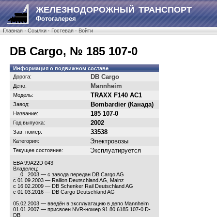
ЖЕЛЕЗНОДОРОЖНЫЙ ТРАНСПОРТ
Фотогалерея
Главная
·
Ссылки
·
Гостевая
·
Войти
DB Cargo, № 185 107-0
Информация о подвижном составе
DB Cargo
Дорога:
Mannheim
Депо:
TRAXX F140 AC1
Модель:
Bombardier (Канада)
Завод:
185 107-0
Название:
2002
Год выпуска:
33538
Зав. номер:
Электровозы
Категория:
Эксплуатируется
Текущее состояние:
EBA 99A22D 043
Владелец:
__.0_.2003 — с завода передан DB Cargo AG
с 01.09.2003 — Railion Deutschland AG, Mainz
c 16.02.2009 — DB Schenker Rail Deutschland AG
с 01.03.2016 — DB Cargo Deutschland AG
05.02.2003 — введён в эксплуатацию в депо Mannheim
01.01.2007 — присвоен NVR-номер 91 80 6185 107-0 D-
DB