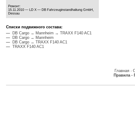
Ремонт:
15.11.2010 — LD X — DB Fahrzeuginstandhaltung GmbH,
Dessau
Cписки подвижного состава:
—
DB Cargo → Mannheim → TRAXX F140 AC1
—
DB Cargo → Mannheim
—
DB Cargo → TRAXX F140 AC1
—
TRAXX F140 AC1
Главная
·
Правила
·