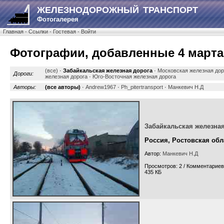
ЖЕЛЕЗНОДОРОЖНЫЙ ТРАНСПОРТ
Фотогалерея
Главная
·
Ссылки
·
Гостевая
·
Войти
Фотографии, добавленные 4 марта 
(все)
·
Забайкальская железная дорога
·
Московская железная дор
Дороги:
железная дорога
·
Юго-Восточная железная дорога
Авторы:
(все авторы)
·
Andrew1967
·
Ph_pitertransport
·
Манкевич Н.Д
Забайкальская железная
Россия, Ростовская обл
Автор:
Манкевич Н.Д
Просмотров: 2 / Комментариев
435 КБ