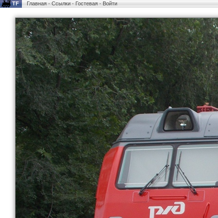
TF
Главная
·
Ссылки
·
Гостевая
·
Войти