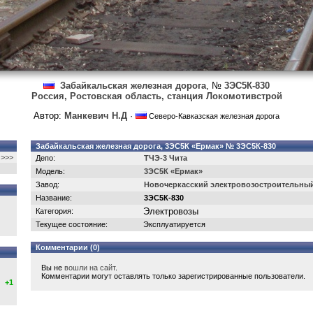
Забайкальская железная дорога
, №
3ЭС5К-830
Россия, Ростовская область, станция Локомотивстрой
Автор:
Манкевич Н.Д
·
Северо-Кавказская железная дорога
Забайкальская железная дорога, 3ЭС5К «Ермак» № 3ЭС5К-830
>>>
Депо:
ТЧЭ-3 Чита
Модель:
3ЭС5К «Ермак»
Завод:
Новочеркасский электровозостроительный
Название:
3ЭС5К-830
Электровозы
Категория:
Текущее состояние:
Эксплуатируется
Комментарии (0)
Вы не
вошли на сайт
.
Комментарии могут оставлять только зарегистрированные пользователи.
+1