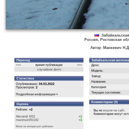
Забайкальская
Россия, Ростовская об
Автор:
Манкевич Н.Д
Переход
Забайкальская железна
<<<
время публикации
>>>
Депо:
случайное фото
Модель:
Завод:
Статистика
Название:
Опубликовано:
04.03.2022
Категория:
Просмотров:
2
Текущее состояние:
Подробная информация »
Комментарии (0)
Оценка
Рейтинг:
+2
Вы не
вошли на сайт
.
Комментарии могут ост
Alexandr M32
+1
maximus091182
+1
Меня не интересуют рейтинги