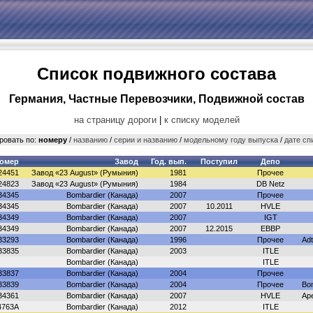
Список подвижного состава
Германия, Частные Перевозчики, Подвижной состав
на страницу дороги
|
к списку моделей
ровать по:
номеру
/
названию
/
серии и названию
/
модельному году выпуска
/
дате сп
номер
Завод
Год. вып.
Поступил
Депо
24451
Завод «23 August» (Румыния)
1981
Прочее
24823
Завод «23 August» (Румыния)
1984
DB Netz
34345
Bombardier (Канада)
2007
Прочее
34345
Bombardier (Канада)
2007
10.2011
HVLE
34349
Bombardier (Канада)
2007
IGT
34349
Bombardier (Канада)
2007
12.2015
EBBP
33293
Bombardier (Канада)
1996
Прочее
Ad
33835
Bombardier (Канада)
2003
ITLE
Bombardier (Канада)
ITLE
33837
Bombardier (Канада)
2004
Прочее
33839
Bombardier (Канада)
2004
Прочее
Bo
34361
Bombardier (Канада)
2007
HVLE
Ар
4763A
Bombardier (Канада)
2012
ITLE