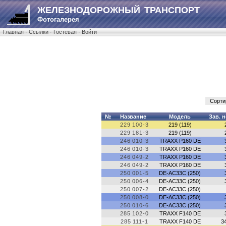
ЖЕЛЕЗНОДОРОЖНЫЙ ТРАНСПОРТ
Фотогалерея
Главная
·
Ссылки
·
Гостевая
·
Войти
Сорти
№
Название
Модель
Зав. 
229 100-3
219 (119)
229 181-3
219 (119)
246 010-3
TRAXX P160 DE
246 010-3
TRAXX P160 DE
246 049-2
TRAXX P160 DE
246 049-2
TRAXX P160 DE
250 001-5
DE-AC33C (250)
250 006-4
DE-AC33C (250)
250 007-2
DE-AC33C (250)
250 008-0
DE-AC33C (250)
250 010-6
DE-AC33C (250)
285 102-0
TRAXX F140 DE
285 111-1
TRAXX F140 DE
3