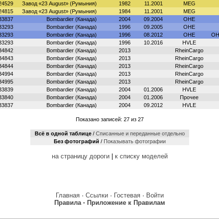
24529
Завод «23 August» (Румыния)
1982
11.2001
MEG
24815
Завод «23 August» (Румыния)
1984
11.2001
MEG
33837
Bombardier (Канада)
2004
09.2004
OHE
33293
Bombardier (Канада)
1996
09.2005
OHE
33293
Bombardier (Канада)
1996
08.2012
OHE
OH
33293
Bombardier (Канада)
1996
10.2016
HVLE
34842
Bombardier (Канада)
2013
RheinCargo
34843
Bombardier (Канада)
2013
RheinCargo
34844
Bombardier (Канада)
2013
RheinCargo
34994
Bombardier (Канада)
2013
RheinCargo
34995
Bombardier (Канада)
2013
RheinCargo
33839
Bombardier (Канада)
2004
01.2006
HVLE
33840
Bombardier (Канада)
2004
01.2006
Прочее
33837
Bombardier (Канада)
2004
09.2012
HVLE
Показано записей: 27 из 27
Всё в одной таблице
/
Cписанные и переданные отдельно
Без фотографий
/
Показывать фотографии
на страницу дороги
|
к списку моделей
Главная
·
Ссылки
·
Гостевая
·
Войти
Правила
·
Приложение к Правилам