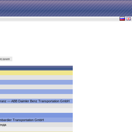
исания
tranz — ABB Daimler Benz Transportation GmbH
mbardier Transportation GmbH
енда