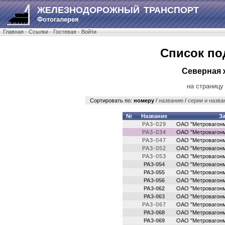
ЖЕЛЕЗНОДОРОЖНЫЙ ТРАНСПОРТ
Фотогалерея
Главная
·
Ссылки
·
Гостевая
·
Войти
Список по
Северная 
на страницу
Сортировать по:
номеру
/
названию
/
серии и назва
№
Название
З
РА3-029
ОАО "Метровагон
РА3-034
ОАО "Метровагон
РА3-047
ОАО "Метровагон
РА3-052
ОАО "Метровагон
РА3-053
ОАО "Метровагон
РА3-054
ОАО "Метровагон
РА3-055
ОАО "Метровагон
РА3-056
ОАО "Метровагон
РА3-062
ОАО "Метровагон
РА3-063
ОАО "Метровагон
РА3-067
ОАО "Метровагон
РА3-068
ОАО "Метровагон
РА3-069
ОАО "Метровагон