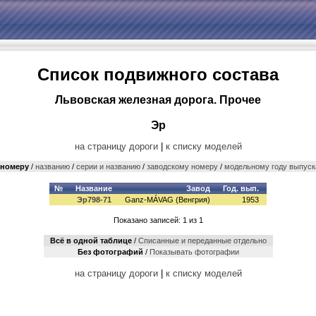
Список подвижного состава
Львовская железная дорога. Прочее
Эр
на страницу дороги
|
к списку моделей
номеру
/
названию
/
серии и названию
/
заводскому номеру
/
модельному году выпуск
№
Название
Завод
Год. вып.
Эр798-71
Ganz-MÁVAG (Венгрия)
1953
Показано записей: 1 из 1
Всё в одной таблице
/
Cписанные и переданные отдельно
Без фотографий
/
Показывать фотографии
на страницу дороги
|
к списку моделей