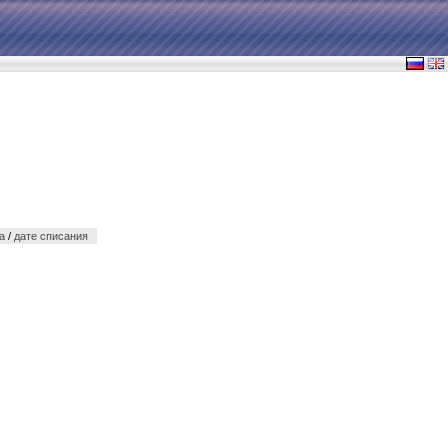
а
/
дате списания