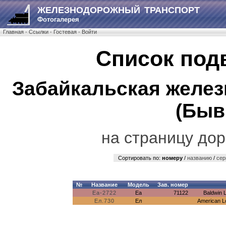
ЖЕЛЕЗНОДОРОЖНЫЙ ТРАНСПОРТ
Фотогалерея
Главная
·
Ссылки
·
Гостевая
·
Войти
Список под
Забайкальская желез
(Быв
на страницу дор
Сортировать по:
номеру
/
названию
/
сер
№
Название
Модель
Зав. номер
Еа-2722
Еа
71122
Baldwin 
Ел.730
Ел
American L