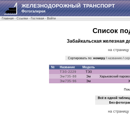
ЖЕЛЕЗНОДОРОЖНЫЙ ТРАНСПОРТ
Фотогалерея
Главная
·
Ссылки
·
Гостевая
·
Войти
Список по
Забайкальская железная до
на страницу
Сортировать по:
номеру
/
названию
/
сер
№
Название
Модель
ТЭ3-2229
ТЭ3
Эм735-88
Эм
Харьковский парово
Эм735-96
Эм
Х
Пока
Всё в одной таблиц
Без фотогр
на страницу