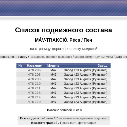
Список подвижного состава
MÁV-TRAKCIÓ. Pécs / Печ
на страницу дороги
|
к списку моделей
ровать по:
номеру
/
названию
/
серии и названию
/
модельному году выпуска
/
дате сп
№
Название
Модель
Завод
478 206
M47
Завод «23 August» (Румыния)
478 208
M47
Завод «23 August» (Румыния)
478 209
M47
Завод «23 August» (Румыния)
478 210
M47
Завод «23 August» (Румыния)
478 211
M47
Завод «23 August» (Румыния)
478 213
M47
Завод «23 August» (Румыния)
478 214
M47
Завод «23 August» (Румыния)
478 220
M47
Завод «23 August» (Румыния)
Показано записей: 8 из 8
Всё в одной таблице
/
Cписанные и переданные отдельно
Без фотографий
/
Показывать фотографии