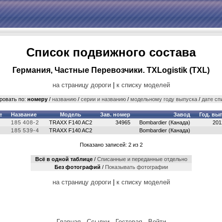
Список подвижного состава
Германия, Частные Перевозчики. TXLogistik (TXL)
на страницу дороги
|
к списку моделей
ровать по:
номеру
/
названию
/
серии и названию
/
модельному году выпуска
/
дате сп
№
Название
Модель
Зав. номер
Завод
Год. вып
185 408-2
TRAXX F140 AC2
34965
Bombardier (Канада)
201
185 539-4
TRAXX F140 AC2
Bombardier (Канада)
Показано записей: 2 из 2
Всё в одной таблице
/
Cписанные и переданные отдельно
Без фотографий
/
Показывать фотографии
на страницу дороги
|
к списку моделей
Главная
·
Ссылки
·
Гостевая
·
Войти