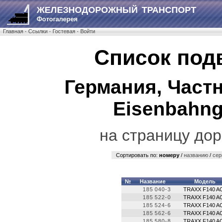
ЖЕЛЕЗНОДОРОЖНЫЙ ТРАНСПОРТ
Фотогалерея
Главная
·
Ссылки
·
Гостевая
·
Войти
Список под
Германия, Частн
Eisenbahng
на страницу дор
Сортировать по:
номеру
/
названию
/
сер
№
Название
Модель
185 040-3
TRAXX F140 A
185 522-0
TRAXX F140 A
185 524-6
TRAXX F140 A
185 562-6
TRAXX F140 A
185 580-8
TRAXX F140 A