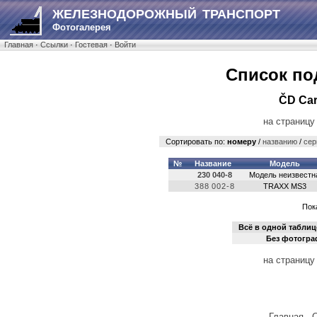
ЖЕЛЕЗНОДОРОЖНЫЙ ТРАНСПОРТ
Фотогалерея
Главная
·
Ссылки
·
Гостевая
·
Войти
Список по
ČD Car
на страницу
Сортировать по:
номеру
/
названию
/
сер
№
Название
Модель
230 040-8
Модель неизвестн
388 002-8
TRAXX MS3
Пока
Всё в одной таблиц
Без фотогр
на страницу
Главная
·