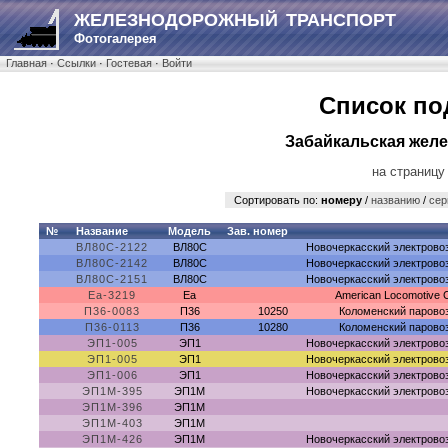
ЖЕЛЕЗНОДОРОЖНЫЙ ТРАНСПОРТ
Фотогалерея
Главная
·
Ссылки
·
Гостевая
·
Войти
Список по
Забайкальская желе
на страницу
Сортировать по:
номеру
/
названию
/
сер
№
Название
Модель
Зав. номер
ВЛ80С-2122
ВЛ80С
Новочеркасский электрово
ВЛ80С-2142
ВЛ80С
Новочеркасский электрово
ВЛ80С-2151
ВЛ80С
Новочеркасский электрово
Еа-3219
Еа
American Locomotive 
П36-0083
П36
10250
Коломенский парово
П36-0113
П36
10280
Коломенский парово
ЭП1-005
ЭП1
Новочеркасский электрово
ЭП1-005
ЭП1
Новочеркасский электрово
ЭП1-006
ЭП1
Новочеркасский электрово
ЭП1М-395
ЭП1М
Новочеркасский электрово
ЭП1М-396
ЭП1М
ЭП1М-403
ЭП1М
ЭП1М-426
ЭП1М
Новочеркасский электрово