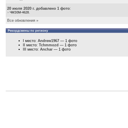
20 июля 2020 г. добавлено 1 фото
:
»
ЧМЭ3М-4628.
Все обновления »
Рекордсмены по региону
I место:
Andrew1967
— 1 фото
II место:
Tchmmozd
— 1 фото
III место:
Anchar
— 1 фото