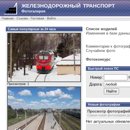
ЖЕЛЕЗНОДОРОЖНЫЙ ТРАНСПОРТ
Фотогалерея
Главная
·
Ссылки
·
Гостевая
·
Войти
Список моделей
Самые популярные за 24 часа
Изменения в базе данны
Комментарии к фотогра
Случайное фото
Фотоконкурс
Быстрый поиск ПС
Номер:
Н
Просмотров: 1
Дорога:
Новые фотографии
Просмотр фотографий,
Самая новая фотография доб
Нет актуальных обновле